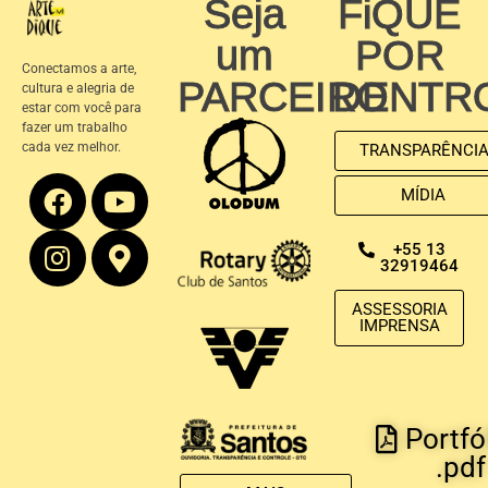
Seja
FiQUE
um
POR
Conectamos a arte,
PARCEIRO
DENTR
cultura e alegria de
estar com você para
fazer um trabalho
cada vez melhor.
TRANSPARÊNCI
MÍDIA
+55 13
32919464
ASSESSORIA
IMPRENSA
Portfó
.pdf