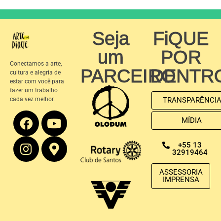
Seja
FiQUE
um
POR
Conectamos a arte,
PARCEIRO
DENTR
cultura e alegria de
estar com você para
fazer um trabalho
cada vez melhor.
TRANSPARÊNCI
MÍDIA
+55 13
32919464
ASSESSORIA
IMPRENSA