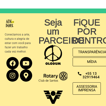
Seja
FiQUE
um
POR
Conectamos a arte,
PARCEIRO
DENTR
cultura e alegria de
estar com você para
fazer um trabalho
cada vez melhor.
TRANSPARÊNCI
MÍDIA
+55 13
32919464
ASSESSORIA
IMPRENSA