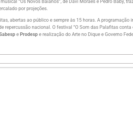
o musical “Os Novos Baianos”, de Davi Moraes e Pedro Baby, tra
ercalado por projeções.
tas, abertas ao público e sempre às 15 horas. A programação in
e repercussão nacional. O festival “O Som das Palafitas conta 
Sabesp
e
Prodesp
e realização do Arte no Dique e Governo Fede