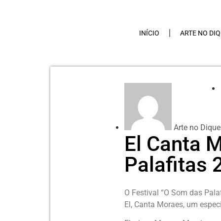
INÍCIO
ARTE NO DI
Arte no Dique
El Canta 
Palafitas 
O Festival “O Som das Palafi
El, Canta Moraes, um especi