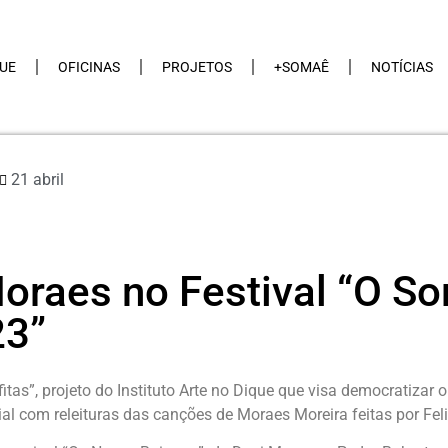
QUE
OFICINAS
PROJETOS
+SOMAÊ
NOTÍCIAS
21 abril
Moraes no Festival “O S
23”
tas”, projeto do Instituto Arte no Dique que visa democratizar o
al com releituras das canções de Moraes Moreira feitas por Feli