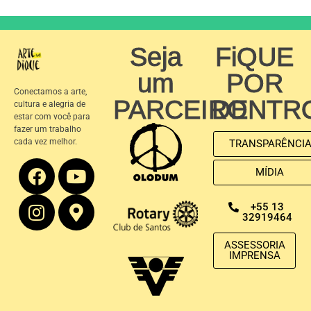
Seja
FiQUE
um
POR
Conectamos a arte,
PARCEIRO
DENTR
cultura e alegria de
estar com você para
fazer um trabalho
cada vez melhor.
TRANSPARÊNCI
MÍDIA
+55 13
32919464
ASSESSORIA
IMPRENSA