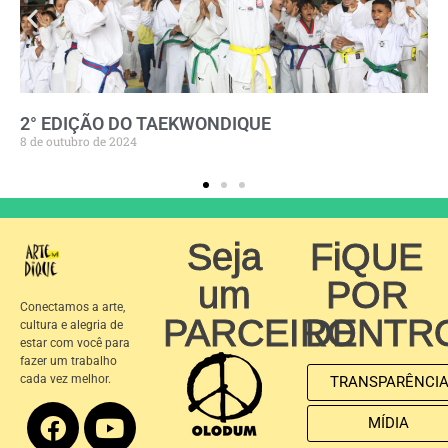
2° EDIÇÃO DO TAEKWONDIQUE
8 de outubro de 2024
Seja
FiQUE
um
POR
Conectamos a arte,
PARCEIRO
DENTR
cultura e alegria de
estar com você para
fazer um trabalho
cada vez melhor.
TRANSPARÊNCI
MÍDIA