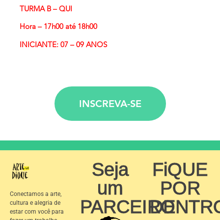
TURMA B – QUI
Hora – 17h00
até 18h00
INICIANTE: 07 – 09 ANOS
INSCREVA-SE
Seja
FiQUE
um
POR
Conectamos a arte,
PARCEIRO
DENTR
cultura e alegria de
estar com você para