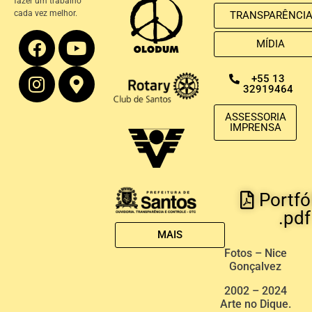
fazer um trabalho
cada vez melhor.
TRANSPARÊNCI
MÍDIA
+55 13
32919464
ASSESSORIA
IMPRENSA
Portfó
.pdf
MAIS
Fotos – Nice
Gonçalvez
2002 – 2024
Arte no Dique.