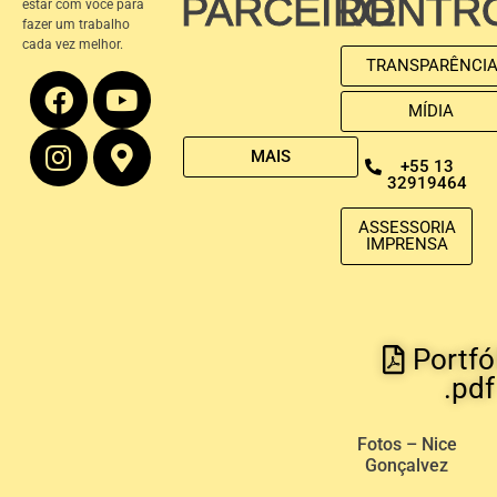
PARCEIRO
DENTR
estar com você para
fazer um trabalho
cada vez melhor.
TRANSPARÊNCI
MÍDIA
MAIS
+55 13
32919464
ASSESSORIA
IMPRENSA
Portfó
.pdf
Fotos – Nice
Gonçalvez