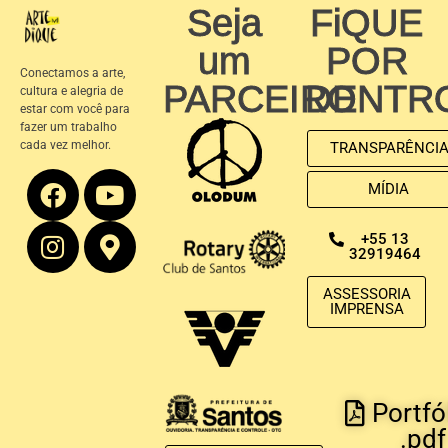
Seja
FiQUE
um
POR
Conectamos a arte,
PARCEIRO
DENTR
cultura e alegria de
estar com você para
fazer um trabalho
cada vez melhor.
TRANSPARÊNCI
MÍDIA
+55 13
32919464
ASSESSORIA
IMPRENSA
Portfó
.pdf