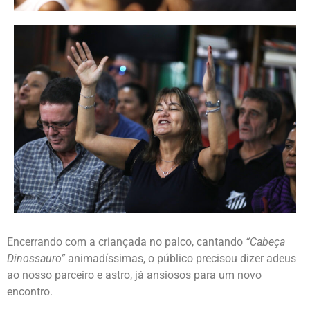
Encerrando com a criançada no palco, cantando
“Cabeça
Dinossauro”
animadíssimas, o público precisou dizer adeus
ao nosso parceiro e astro, já ansiosos para um novo
encontro.